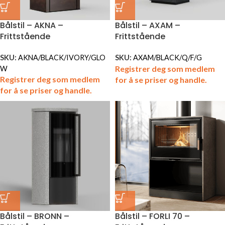
Bålstil – AKNA –
Bålstil – AXAM –
Frittstående
Frittstående
SKU:
AKNA/BLACK/IVORY/GLO
SKU:
AXAM/BLACK/Q/F/G
Registrer deg som medlem
W
Registrer deg som medlem
for å se priser og handle.
for å se priser og handle.
Bålstil – BRONN –
Bålstil – FORLI 70 –