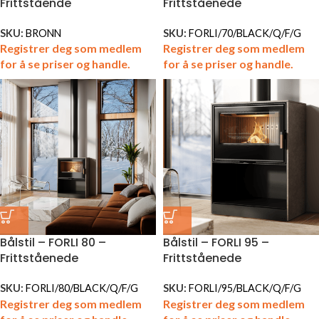
Frittstående
Frittståenede
SKU:
BRONN
SKU:
FORLI/70/BLACK/Q/F/G
Registrer deg som medlem
Registrer deg som medlem
for å se priser og handle.
for å se priser og handle.
Bålstil – FORLI 80 –
Bålstil – FORLI 95 –
Frittståenede
Frittståenede
SKU:
FORLI/80/BLACK/Q/F/G
SKU:
FORLI/95/BLACK/Q/F/G
Registrer deg som medlem
Registrer deg som medlem