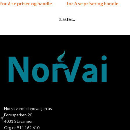
for å se priser og handle.
for å se priser og handle.
Bef Home – AQUATIC WH V
Bef Home – AQUATIC WH V
70 CP/CL – Vannmantlet
80 – Vannmantlet
Peisinnsats
Peisinnsats
SKU:
000-0001405
SKU:
000-0001361
Registrer deg som medlem
Registrer deg som medlem
for å se priser og handle.
for å se priser og handle.