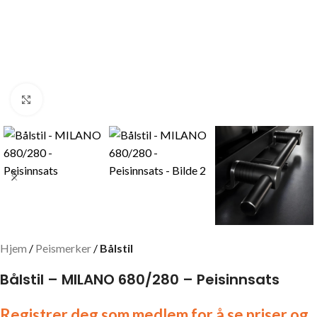
Click to enlarge
Hjem
Peismerker
Bålstil
Bålstil – MILANO 680/280 – Peisinnsats
Registrer deg som medlem for å se priser og