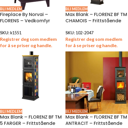
BLI MEDLEM
BLI MEDLEM
Fireplace By Norvai –
Max Blank – FLORENZ BF TM
FLORENS – Vedkomfyr
CHAMOIS – Frittstående
SKU:
k1551
SKU:
102-2047
Registrer deg som medlem
Registrer deg som medlem
for å se priser og handle.
for å se priser og handle.
BLI MEDLEM
BLI MEDLEM
Max Blank – FLORENZ BF TM
Max Blank – FLORENZ BF TM
5 FARGER – Frittstående
ANTRACIT – Frittstående