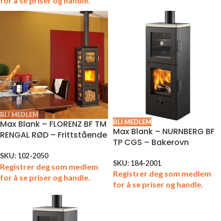
for å se priser og handle.
BLI MEDLEM
BLI MEDLEM
Max Blank – FLORENZ BF TM
Max Blank – NURNBERG BF
RENGAL RØD – Frittstående
TP CGS – Bakerovn
SKU:
102-2050
SKU:
184-2001
Registrer deg som medlem
Registrer deg som medlem
for å se priser og handle.
for å se priser og handle.