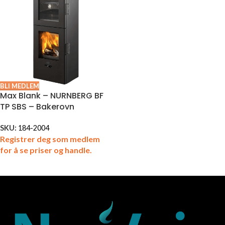
BLI MEDLEM
Max Blank – NURNBERG BF
TP SBS – Bakerovn
SKU:
184-2004
Registrer deg som medlem
for å se priser og handle.