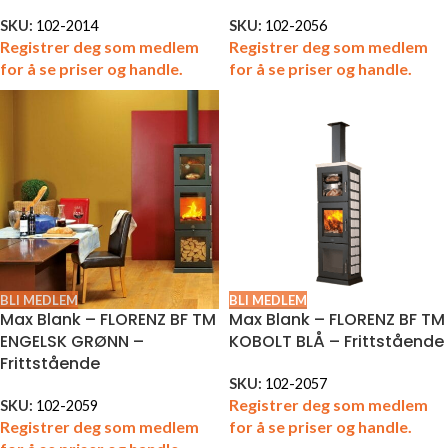
SKU:
102-2014
SKU:
102-2056
Registrer deg som medlem
Registrer deg som medlem
for å se priser og handle.
for å se priser og handle.
BLI MEDLEM
BLI MEDLEM
Max Blank – FLORENZ BF TM
Max Blank – FLORENZ BF TM
ENGELSK GRØNN –
KOBOLT BLÅ – Frittstående
Frittstående
SKU:
102-2057
Registrer deg som medlem
SKU:
102-2059
Registrer deg som medlem
for å se priser og handle.