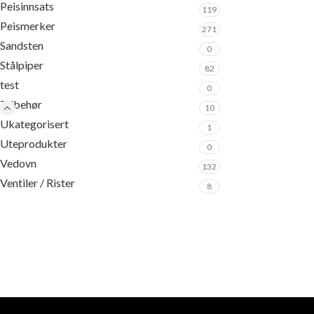
Peisinnsats
119
Peismerker
271
Sandsten
0
Stålpiper
82
test
0
Tilbehør
10
Ukategorisert
1
Uteprodukter
0
Vedovn
132
Ventiler / Rister
8