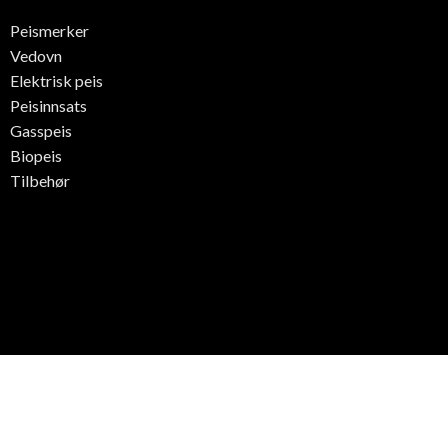
Peismerker
Vedovn
Elektrisk peis
Peisinnsats
Gasspeis
Biopeis
Tilbehør
©2025 All right Reserved.