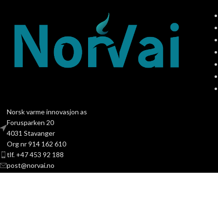
Norsk varme innovasjon as
Forusparken 20
4031 Stavanger
Org nr 914 162 610
tlf. +47 453 92 188
post@norvai.no