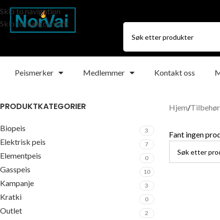
Skip to navigation
Skip to main content
Peismerker
Medlemmer
Kontakt oss
M
PRODUKTKATEGORIER
Hjem
Tilbehør
Biopeis
3
Fant ingen pro
Elektrisk peis
7
Elementpeis
0
Gasspeis
10
Kampanje
3
Kratki
0
Outlet
2