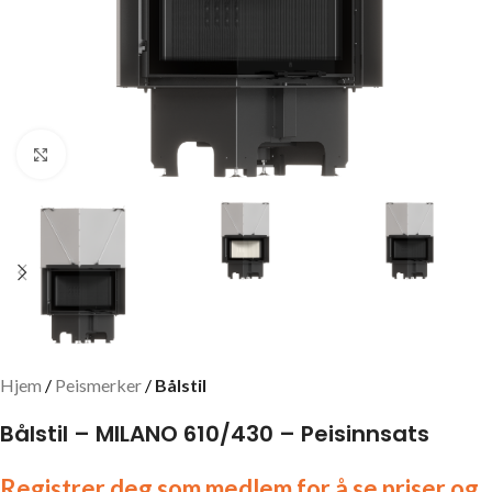
Click to enlarge
Hjem
Peismerker
Bålstil
Bålstil – MILANO 610/430 – Peisinnsats
Registrer deg som medlem for å se priser og