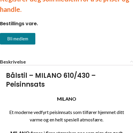
handle.
Bestillings vare.
Bli medlem
Beskrivelse
Bålstil – MILANO 610/430 –
Peisinnsats
MILANO
Et moderne vedfyrt peisinnsats som tilfører hjemmet ditt
varme og en helt spesiell atmosfære.
MILANO
finnes i flere størrelser, noe som gjør den godt