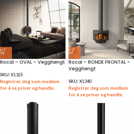
Rocal – OVAL – Vegghengt
Rocal – RONDE FRONTAL –
Vegghengt
SKU:
X1325
Registrer deg som medlem
SKU:
X1340
for å se priser og handle.
Registrer deg som medlem
for å se priser og handle.