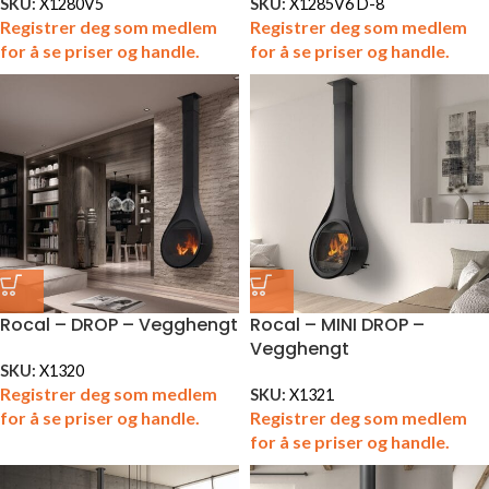
SKU:
X1280V5
SKU:
X1285V6 D-8
Registrer deg som medlem
Registrer deg som medlem
for å se priser og handle.
for å se priser og handle.
Rocal – DROP – Vegghengt
Rocal – MINI DROP –
Vegghengt
SKU:
X1320
Registrer deg som medlem
SKU:
X1321
for å se priser og handle.
Registrer deg som medlem
for å se priser og handle.