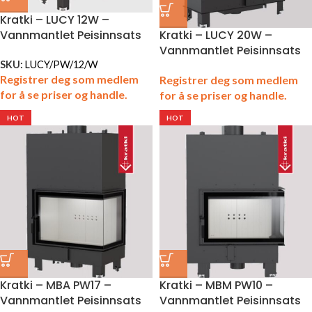
Kratki – LUCY 12W –
Vannmantlet Peisinnsats
Kratki – LUCY 20W –
Vannmantlet Peisinnsats
SKU:
LUCY/PW/12/W
Registrer deg som medlem
Registrer deg som medlem
for å se priser og handle.
for å se priser og handle.
HOT
HOT
Kratki – MBA PW17 –
Kratki – MBM PW10 –
Vannmantlet Peisinnsats
Vannmantlet Peisinnsats