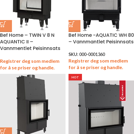
Bef Home – TWIN V 8 N
Bef Home -AQUATIC WH 80
AQUANTIC II –
– Vannmantlet Peisinnsats
Vannmentlet Peisinnsats
SKU:
000-0001360
Registrer deg som medlem
Registrer deg som medlem
for å se priser og handle.
for å se priser og handle.
HOT