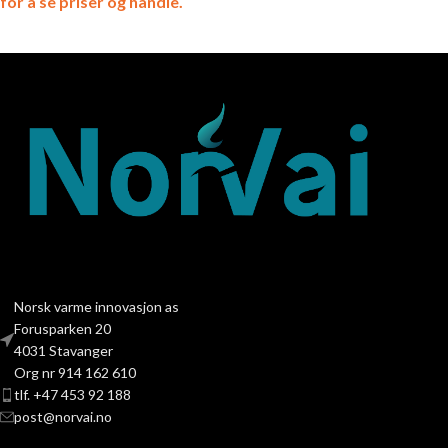
for å se priser og handle.
Norsk varme innovasjon as
Forusparken 20
4031 Stavanger
Org nr 914 162 610
tlf. +47 453 92 188
post@norvai.no