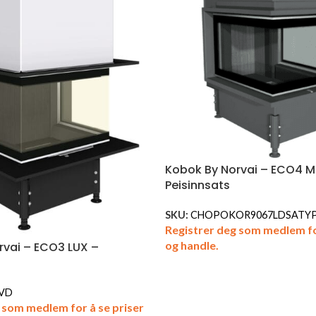
Kobok By Norvai – ECO4 M
Peisinnsats
SKU:
CHOPOKOR9067LDSATY
Registrer deg som medlem fo
og handle.
rvai – ECO3 LUX –
VD
 som medlem for å se priser