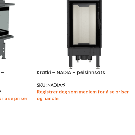
 –
Kratki – NADIA – peisinnsats
SKU:
NADIA/9
Registrer deg som medlem for å se priser
P
r å se priser
og handle.