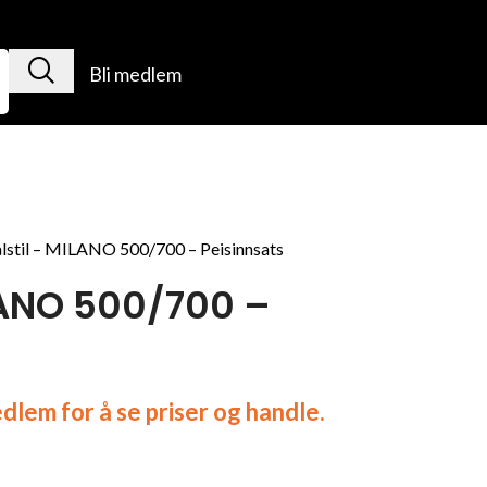
Bli medlem
lstil – MILANO 500/700 – Peisinnsats
LANO 500/700 –
lem for å se priser og handle.