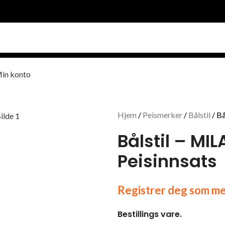
in konto
Hjem
Peismerker
Bålstil
Bå
Bålstil – MI
Peisinnsats
Registrer deg som med
Bestillings vare.