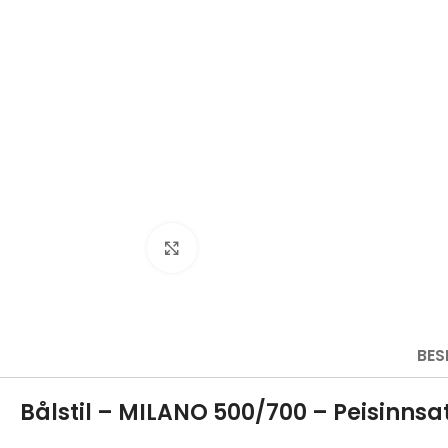
Click to enlarge
BES
Bålstil – MILANO 500/700 – Peisinnsa