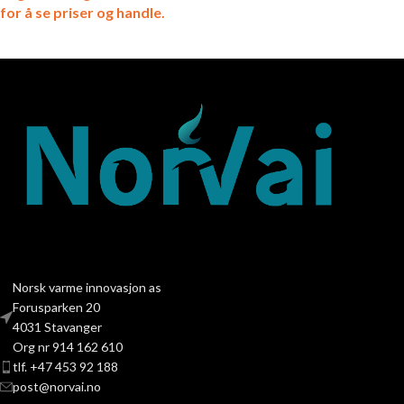
for å se priser og handle.
Norsk varme innovasjon as
Forusparken 20
4031 Stavanger
Org nr 914 162 610
tlf. +47 453 92 188
post@norvai.no