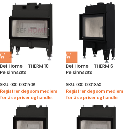
Bef Home – THERM 10 –
Bef Home – THERM 6 –
Peisinnsats
Peisinnsats
SKU:
000-0001908
SKU:
000-0001860
Registrer deg som medlem
Registrer deg som medlem
for å se priser og handle.
for å se priser og handle.