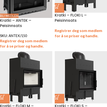
Kratki – FLOKI L –
BLI MEDLEM
Kratki – ANTEK –
Peisinnsats
Peisinnsats
Registrer deg som medlem
for å se priser og handle.
SKU:
ANTEK/150
Registrer deg som medlem
for å se priser og handle.
Kratki – FLOKI M –
Kratki – FLOKI S –