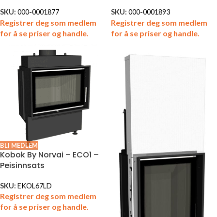
SKU:
000-0001877
SKU:
000-0001893
Registrer deg som medlem
Registrer deg som medlem
for å se priser og handle.
for å se priser og handle.
BLI MEDLEM
Kobok By Norvai – ECO1 –
Peisinnsats
SKU:
EKOL67LD
Registrer deg som medlem
for å se priser og handle.