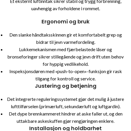
Et eksternt luftinntak sikrer stabil og trygg forbrenning,
uavhengig av forholdene i rommet.
Ergonomi og bruk
Den slanke håndtaksskinnen gir et komfortabelt grep og
bidrar til jevn varmefordeling.
Lukkemekanismen med fjærbelastede låser og
bronseforinger sikrer stillegående og jevn drift uten behov
for hyppig vedlikehold.
Inspeksjonsdøren med «push-to-open»-funksjon gir rask
tilgang for kontroll og service.
Justering og betjening
Det integrerte reguleringssystemet gjør det mulig å justere
lufttilførselen (primærluft, sekundærluft og luftgardin).
Det dype brennkammeret hindrer at aske faller ut, og den
uttakbare askeskuffen gjør rengjøringen enklere.
Installasjon og holdbarhet