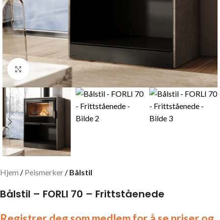
Click to enlarge
Hjem
Peismerker
Bålstil
Bålstil – FORLI 70 – Frittståenede
Registrer deg som medlem for å se priser og