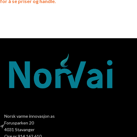
for å se priser og handle.
Norsk varme innovasjon as
Forusparken 20
4031 Stavanger
Org nr 914 162 610