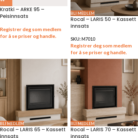
Kratki – ARKE 95 –
BLI MEDLEM
Peisinnsats
Rocal – LARIS 50 – Kassett
innsats
Registrer deg som medlem
for å se priser og handle.
SKU:
M7010
Registrer deg som medlem
for å se priser og handle.
BLI MEDLEM
BLI MEDLEM
Rocal – LARIS 65 – Kassett
Rocal – LARIS 70 – Kassett
innsats
innsats