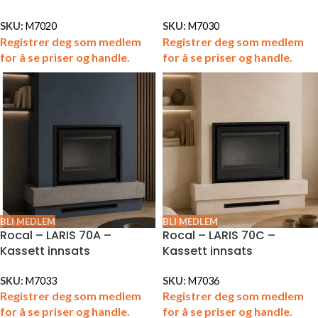
SKU:
M7020
SKU:
M7030
Registrer deg som medlem
Registrer deg som medlem
for å se priser og handle.
for å se priser og handle.
BLI MEDLEM
BLI MEDLEM
Rocal – LARIS 70A –
Rocal – LARIS 70C –
Kassett innsats
Kassett innsats
SKU:
M7033
SKU:
M7036
Registrer deg som medlem
Registrer deg som medlem
for å se priser og handle.
for å se priser og handle.