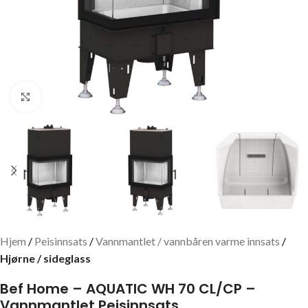
Click to enlarge
Hjem
Peisinnsats
Vannmantlet / vannbåren varme innsats
Hjørne / sideglass
Bef Home – AQUATIC WH 70 CL/CP –
Vannmantlet Peisinnsats