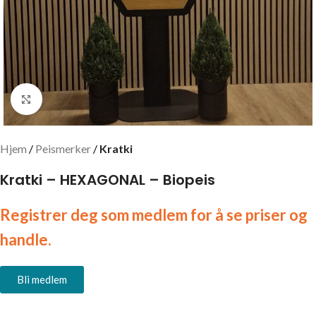
Click to enlarge
Hjem
Peismerker
Kratki
Kratki – HEXAGONAL – Biopeis
Registrer deg som medlem for å se priser og
handle.
Bli medlem