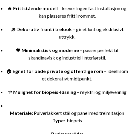
🔥
Frittstående modell
– krever ingen fast installasjon og
kan plasseres fritt i rommet.
🪵
Dekorativ front i trelook
– gir et lunt og eksklusivt
uttrykk.
🖤
Minimalistisk og moderne
– passer perfekt til
skandinavisk og industriell interiørstil.
🏠
Egnet for både private og offentlige rom
– ideell som
et dekorativt midtpunkt.
🌱
Mulighet for biopeis-løsning
– røykfri og miljøvennlig
Materiale:
Pulverlakkert stål og panel med treimitasjon
Type:
biopeis
Bruksområde: