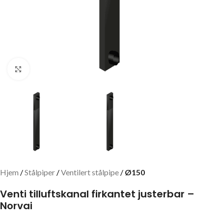
Click to enlarge
Hjem
Stålpiper
Ventilert stålpipe
Ø150
Venti tilluftskanal firkantet justerbar –
Norvai