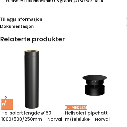
Helisolert takinndeknin 0-5 grader, ø150, sort lakk.
Tilleggsinformasjon
Dokumentasjon
Relaterte produkter
BLI MEDLEM
Helisolert lengde ø150
Helisolert pipehatt
1000/500/250mm – Norvai
m/feieluke – Norvai