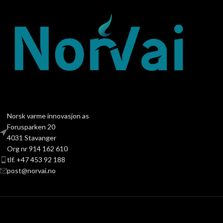
Norsk varme innovasjon as
Forusparken 20
4031 Stavanger
Org nr 914 162 610
tlf. +47 453 92 188
post@norvai.no