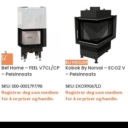
BLI MEDLEM
Bef Home – FEEL V7CL/CP
Kobok By Norvai – ECO2 V
– Peisinnsats
– Peisinnsats
SKU:
000-0001797/98
SKU:
EKOR9067LD
Registrer deg som medlem
Registrer deg som medlem
for å se priser og handle.
for å se priser og handle.