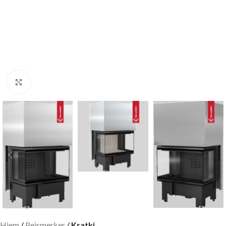
Click to enlarge
Hjem
Peismerker
Kratki