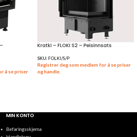
 –
Kratki – FLOKI S2 – Peisinnsats
SKU:
FOLKI/S/P
Registrer deg som medlem for å se priser
r å se priser
og handle.
MIN KONTO
Befaringsskjema
Handlekurv