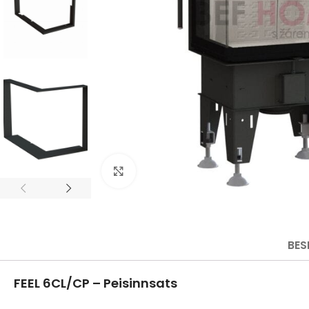
Click to enlarge
BES
FEEL 6CL/CP – Peisinnsats