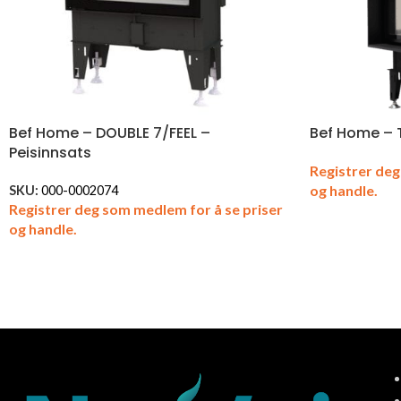
Bef Home – DOUBLE 7/FEEL –
Bef Home – 
Peisinnsats
Registrer deg
og handle.
SKU:
000-0002074
Registrer deg som medlem for å se priser
og handle.