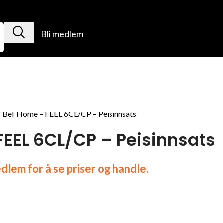
Bli medlem
Bef Home – FEEL 6CL/CP – Peisinnsats
FEEL 6CL/CP – Peisinnsats
lem for å se priser og handle.