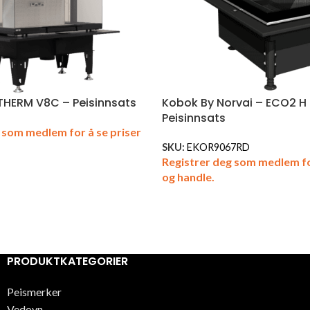
THERM V8C – Peisinnsats
Kobok By Norvai – ECO2 H
Peisinnsats
 som medlem for å se priser
SKU:
EKOR9067RD
Registrer deg som medlem fo
og handle.
PRODUKTKATEGORIER
Peismerker
Vedovn