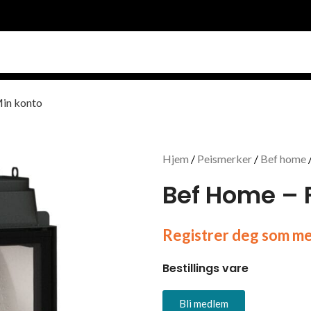
in konto
Hjem
Peismerker
Bef home
Bef Home – 
Registrer deg som med
Bestillings vare
Bli medlem