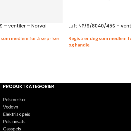
S – ventiler – Norvai
Luft NP/9/8040/45S – venti
 som medlem for å se priser
Registrer deg som medlem fo
og handle.
PRODUKTKATEGORIER
Peismerker
Vedovn
Elektrisk peis
Peisinnsats
Gasspeis