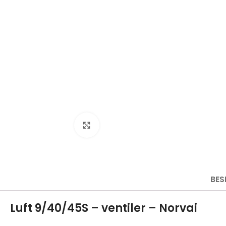
Click to enlarge
BES
Luft 9/40/45S – ventiler – Norvai