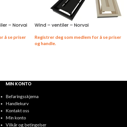
ler – Norvai
Wind – ventiler – Norvai
r å se priser
Registrer deg som medlem for å se priser
og handle.
MIN KONTO
Befaringsskjema
Handlekurv
Kontakt oss
Min konto
Vilkår og betingelser