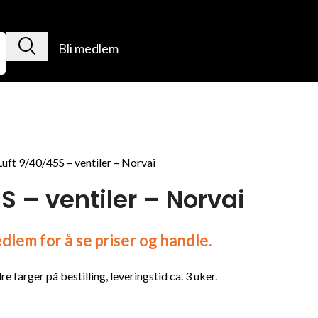
Bli medlem
Luft 9/40/45S – ventiler – Norvai
S – ventiler – Norvai
lem for å se priser og handle.
e farger på bestilling, leveringstid ca. 3 uker.