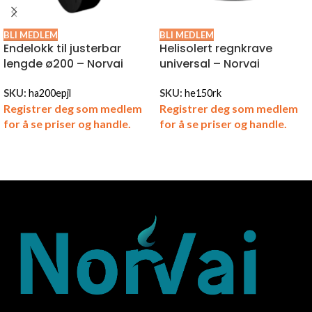
BLI MEDLEM
BLI MEDLEM
Endelokk til justerbar
Helisolert regnkrave
lengde ø200 – Norvai
universal – Norvai
SKU:
ha200epjl
SKU:
he150rk
Registrer deg som medlem
Registrer deg som medlem
for å se priser og handle.
for å se priser og handle.