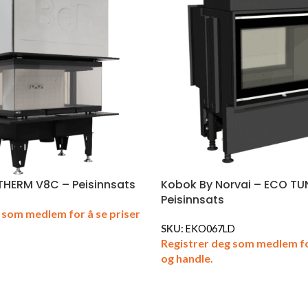
THERM V8C – Peisinnsats
Kobok By Norvai – ECO TU
Peisinnsats
 som medlem for å se priser
SKU:
EKO067LD
Registrer deg som medlem fo
og handle.