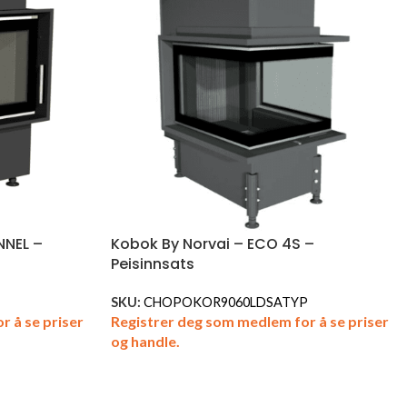
NNEL –
Kobok By Norvai – ECO 4S –
Peisinnsats
SKU:
CHOPOKOR9060LDSATYP
r å se priser
Registrer deg som medlem for å se priser
og handle.