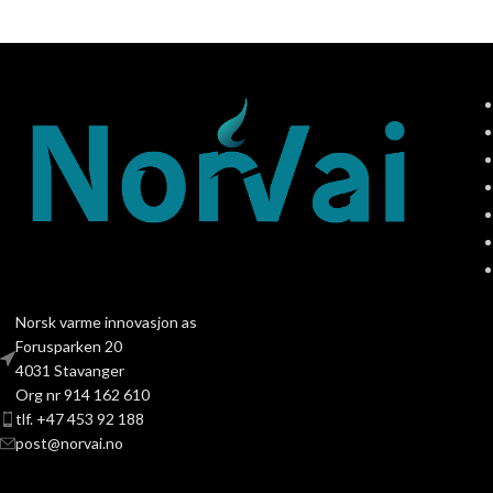
Norsk varme innovasjon as
Forusparken 20
4031 Stavanger
Org nr 914 162 610
tlf. +47 453 92 188
post@norvai.no