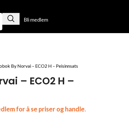
Bli medlem
obok By Norvai – ECO2 H – Peisinnsats
rvai – ECO2 H –
lem for å se priser og handle.