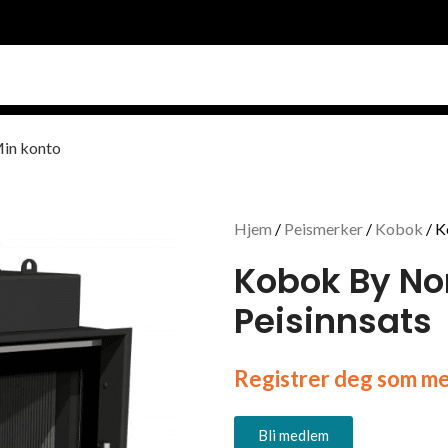
in konto
Hjem
Peismerker
Kobok
K
Kobok By No
Peisinnsats
Registrer deg som med
Bli medlem