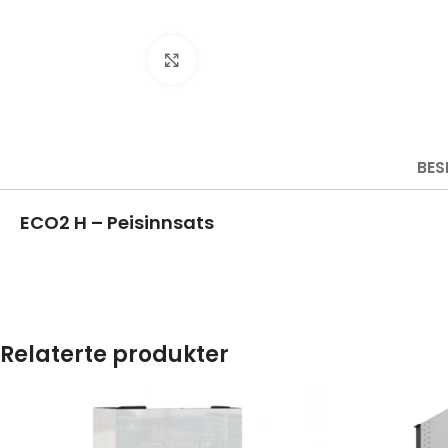
Click to enlarge
BES
ECO2 H – Peisinnsats
Relaterte produkter