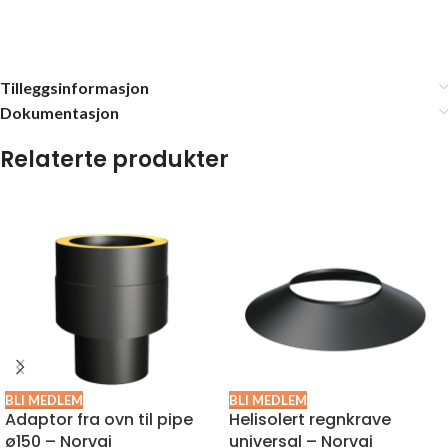
Tilleggsinformasjon
Dokumentasjon
Relaterte produkter
BLI MEDLEM
BLI MEDLEM
Adaptor fra ovn til pipe
Helisolert regnkrave
ø150 – Norvai
universal – Norvai