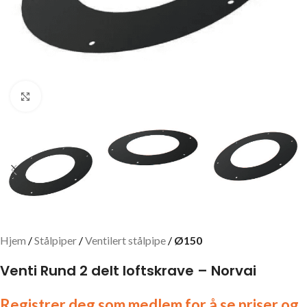
Click to enlarge
Hjem
Stålpiper
Ventilert stålpipe
Ø150
Venti Rund 2 delt loftskrave – Norvai
Registrer deg som medlem for å se priser og