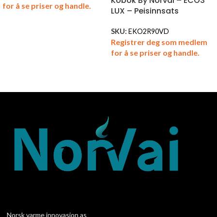
Kobok By Norvai – ECO3
for å se priser og handle.
LUX – Peisinnsats
SKU:
EKO2R90VD
Registrer deg som medlem
for å se priser og handle.
Norsk varme innovasjon as