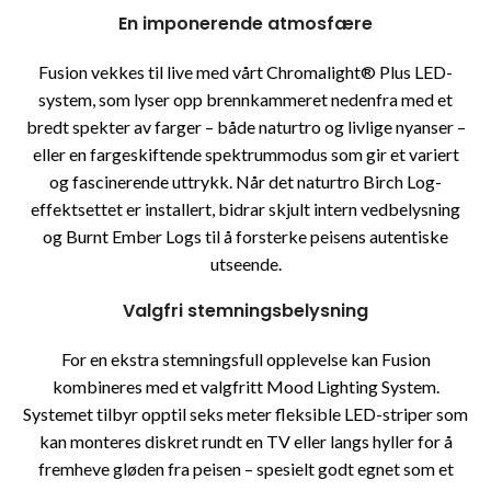
En imponerende atmosfære
Fusion vekkes til live med vårt Chromalight® Plus LED-
system, som lyser opp brennkammeret nedenfra med et
bredt spekter av farger – både naturtro og livlige nyanser –
eller en fargeskiftende spektrummodus som gir et variert
og fascinerende uttrykk. Når det naturtro Birch Log-
effektsettet er installert, bidrar skjult intern vedbelysning
og Burnt Ember Logs til å forsterke peisens autentiske
utseende.
Valgfri stemningsbelysning
For en ekstra stemningsfull opplevelse kan Fusion
kombineres med et valgfritt Mood Lighting System.
Systemet tilbyr opptil seks meter fleksible LED-striper som
kan monteres diskret rundt en TV eller langs hyller for å
fremheve gløden fra peisen – spesielt godt egnet som et