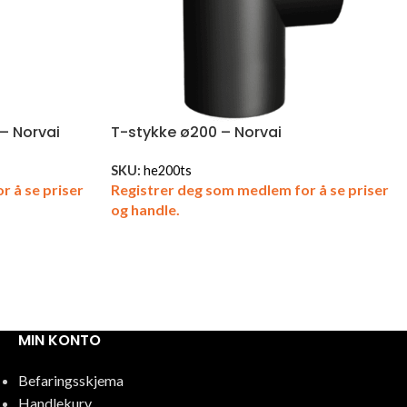
 – Norvai
T-stykke ø200 – Norvai
SKU:
he200ts
r å se priser
Registrer deg som medlem for å se priser
og handle.
MIN KONTO
Befaringsskjema
Handlekurv