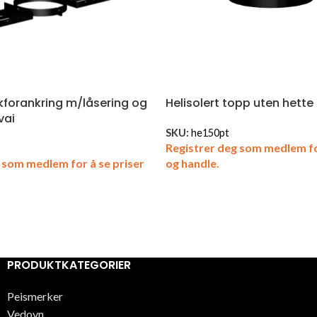
akforankring m/låsering og
Helisolert topp uten hette
vai
SKU:
he150pt
Registrer deg som medlem fo
 som medlem for å se priser
og handle.
PRODUKTKATEGORIER
Peismerker
Vedovn