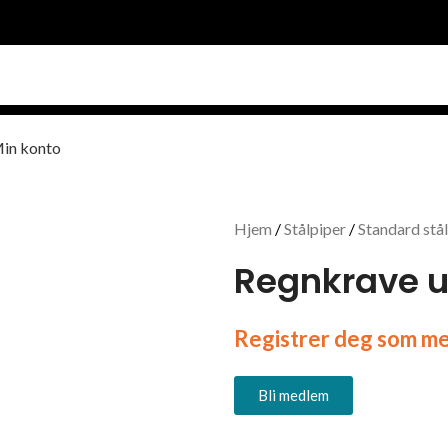
in konto
Hjem
Stålpiper
Standard stå
Regnkrave u
Registrer deg som med
Bli medlem