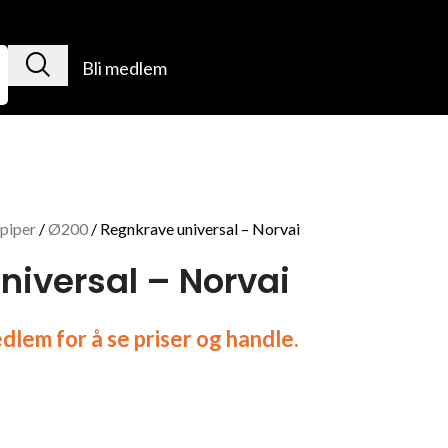
Bli medlem
lpiper
Ø200
Regnkrave universal – Norvai
niversal – Norvai
lem for å se priser og handle.