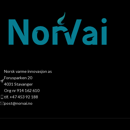
Norsk varme innovasjon as
Forusparken 20
4031 Stavanger
Org nr 914 162 610
tlf. +47 453 92 188
post@norvai.no