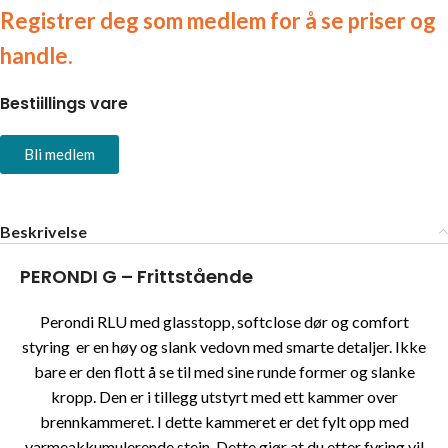
Registrer deg som medlem for å se priser og
handle.
Bestiillings vare
Bli medlem
Beskrivelse
PERONDI G – Frittstående
Perondi RLU med glasstopp, softclose dør og comfort
styring er en høy og slank vedovn med smarte detaljer. Ikke
bare er den flott å se til med sine runde former og slanke
kropp. Den er i tillegg utstyrt med ett kammer over
brennkammeret. I dette kammeret er det fylt opp med
varmeakkumulerende stein. Dette gjør at du etter fyring vil