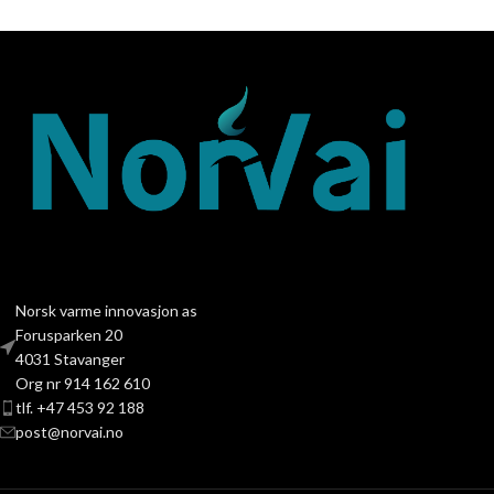
Norsk varme innovasjon as
Forusparken 20
4031 Stavanger
Org nr 914 162 610
tlf. +47 453 92 188
post@norvai.no