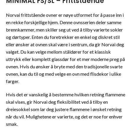
MINIMAL FS/SL – Frittstående
Norvai frittstående ovner er nøye utformet for å passe inn i
en rekke forskjellige hjem. Denne ovnsserien deler samme
brennkammer, men skiller seg ut ved å tilby varierte sokler
og dørtyper. Enten du foretrekker en enkel og diskret stil
eller ønsker at ovnen skal være i sentrum, da gir Norvai deg
valget. Du kan velge mellom ståldører for et klassisk
uttrykk eller komplett glassdør for et mer moderne preg på
ovnen. Hvis du ønsker å bryte med den tradisjonelle svarte
ovnen, kan du til og med velge en ovn med flisdekor i ulike
farger.
Hvis det er vanskelig å bestemme hvilken retning flammene
skal vises, gir Norvai deg fleksibilitet ved å tilby en
dreiesokkel som lar deg justere flammene i ønsket retning
når du vil. Mulighetene er varierte, og det er noe for enhver
smak.