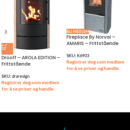
BLI MEDLEM
Fireplace By Norvai –
AMARIS – Frittstående
SKU:
K6903
Drooff – AROLA EDITION –
Registrer deg som medlem
Frittstående
for å se priser og handle.
SKU:
drareslgn
Registrer deg som medlem
for å se priser og handle.