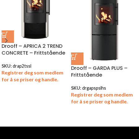
Drooff – APRICA 2 TREND
CONCRETE – Frittstående
SKU:
drap2tssl
Drooff – GARDA PLUS –
Registrer deg som medlem
Frittstående
for å se priser og handle.
SKU:
drgapspslhs
Registrer deg som medlem
for å se priser og handle.