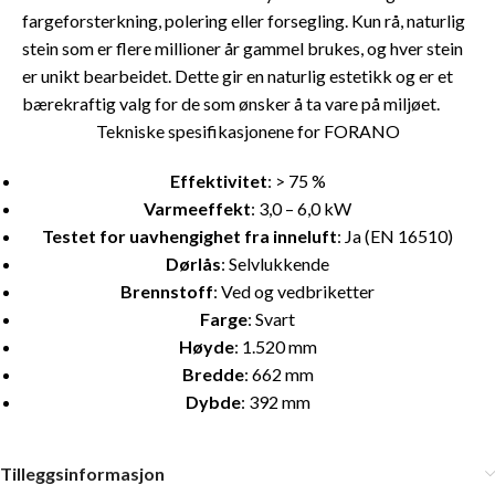
fargeforsterkning, polering eller forsegling. Kun rå, naturlig
stein som er flere millioner år gammel brukes, og hver stein
er unikt bearbeidet. Dette gir en naturlig estetikk og er et
bærekraftig valg for de som ønsker å ta vare på miljøet.
Tekniske spesifikasjonene for FORANO
Effektivitet
: > 75 %
Varmeeffekt
: 3,0 – 6,0 kW
Testet for uavhengighet fra inneluft
: Ja (EN 16510)
Dørlås
: Selvlukkende
Brennstoff
: Ved og vedbriketter
Farge
: Svart
Høyde
: 1.520 mm
Bredde
: 662 mm
Dybde
: 392 mm
Tilleggsinformasjon