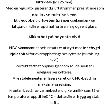
luftinntak (Ø125 mm).
Med én regulator justerer du luftstrømmen presist, noe som
gjør bruken enkel og trygg.
Et tredobbelt luftsystem (primær-, sekundær- og
luftgardin) sikrer optimal forbrenning og rent glass.
Sikkerhet på høyeste nivå
NBC vannmantlet peisinnsats er utstyrt med
innebygd
kjølespiral
for overopphetingsbeskyttelse (tilkobling
1/2”).
Perfekt tetthet oppnås gjennom solide sveiser i
edelgassbeskyttelse.
Alle stålelementer er laserskåret og CNC-bøyd for
maksimal presisjon.
Fronten består av varmebestandig keramikk som tåler
temperaturer opptil 660 °C – dette sikrer trygg og stabil
drift.