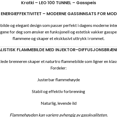
Kratki – LEO 100 TUNNEL – Gasspeis
ENERGIEFFEKTIVITET – MODERNE GASSINNSATS FOR MOD
mebilde og elegant design som passer perfekt i dagens moderne in
lgene for deg som ønsker en funksjonell og estetisk vakker gasspei
flammene og skaper et eksklusivt uttrykk i rommet.
ALISTISK FLAMMEBILDE MED INJEKTOR–DIFFUSJONSBRÆN
lede brenneren skaper et naturtro flammebilde som ligner en klass
Fordeler:
Justerbar flammehøyde
Stabil og effektiv forbrenning
Naturlig, levende ild
Flammehøyden kan variere avhengig av gasskvaliteten.