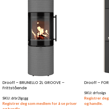
Drooff – BRUNELLO 2L GROOVE –
Drooff – FOR
Frittstående
SKU:
drfoslgs
Registrer deg
SKU:
drbr2lgcgg
Registrer deg som medlem for å se priser
og handle.
og handle.