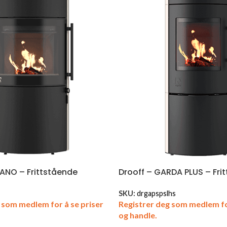
ANO – Frittstående
Drooff – GARDA PLUS – Fri
SKU:
drgapspslhs
 som medlem for å se priser
Registrer deg som medlem fo
og handle.