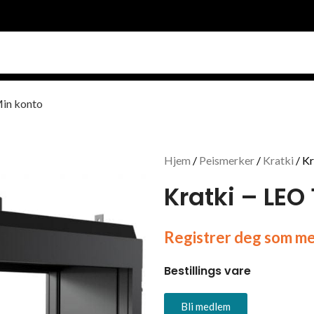
in konto
Hjem
Peismerker
Kratki
Kr
Kratki – LEO
Registrer deg som med
Bestillings vare
Bli medlem