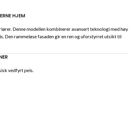
ERNE HJEM
teriører. Denne modellen kombinerer avansert teknologi med høy
s. Den rammeløse fasaden gir en ren og uforstyrret utsikt til
NER
isk vedfyrt peis.