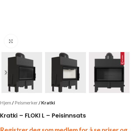
Click to enlarge
Hjem
Peismerker
Kratki
Kratki – FLOKI L – Peisinnsats
Registrer deg som medlem for å se priser og