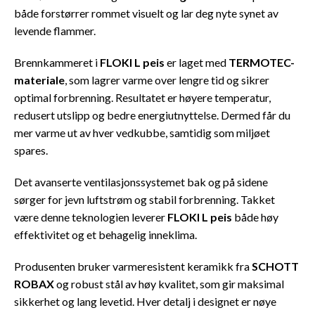
både forstørrer rommet visuelt og lar deg nyte synet av
levende flammer.
Brennkammeret i
FLOKI L peis
er laget med
TERMOTEC-
materiale
, som lagrer varme over lengre tid og sikrer
optimal forbrenning. Resultatet er høyere temperatur,
redusert utslipp og bedre energiutnyttelse. Dermed får du
mer varme ut av hver vedkubbe, samtidig som miljøet
spares.
Det avanserte ventilasjonssystemet bak og på sidene
sørger for jevn luftstrøm og stabil forbrenning. Takket
være denne teknologien leverer
FLOKI L peis
både høy
effektivitet og et behagelig inneklima.
Produsenten bruker varmeresistent keramikk fra
SCHOTT
ROBAX
og robust stål av høy kvalitet, som gir maksimal
sikkerhet og lang levetid. Hver detalj i designet er nøye