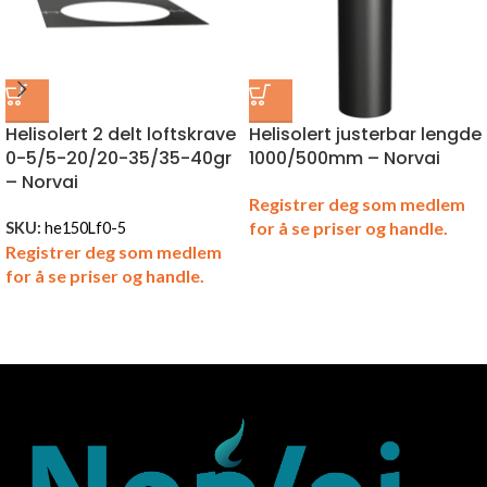
Helisolert 2 delt loftskrave
Helisolert justerbar lengde
0-5/5-20/20-35/35-40gr
1000/500mm – Norvai
– Norvai
Registrer deg som medlem
for å se priser og handle.
SKU:
he150Lf0-5
Registrer deg som medlem
for å se priser og handle.