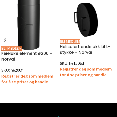
BLI MEDLEM
Helisolert endelokk til t-
BLI MEDLEM
stykke – Norvai
Feieluke element ø200 –
Norvai
SKU:
he150tsl
Registrer deg som medlem
SKU:
he200fl
for å se priser og handle.
Registrer deg som medlem
for å se priser og handle.