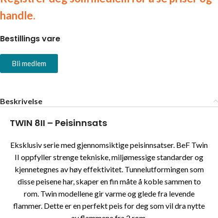
handle.
Bestillings vare
Bli medlem
Beskrivelse
TWIN 8II – Peisinnsats
Eksklusiv serie med gjennomsiktige peisinnsatser. BeF Twin
II oppfyller strenge tekniske, miljømessige standarder og
kjennetegnes av høy effektivitet. Tunnelutformingen som
disse peisene har, skaper en fin måte å koble sammen to
rom. Twin modellene gir varme og glede fra levende
flammer. Dette er en perfekt peis for deg som vil dra nytte
av flammene fra 2 rom.