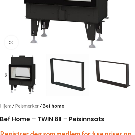
Click to enlarge
Hjem
Peismerker
Bef home
Bef Home – TWIN 8II – Peisinnsats
Registrer deg som medlem for å se priser og