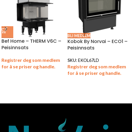
BLI MEDLEM
Bef Home – THERM V6C –
Kobok By Norvai – ECO1 –
Peisinnsats
Peisinnsats
Registrer deg som medlem
SKU:
EKOL67LD
Registrer deg som medlem
for å se priser og handle.
for å se priser og handle.