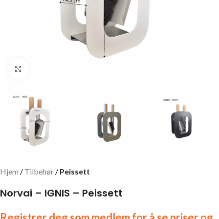
Click to enlarge
Hjem
Tilbehør
Peissett
Norvai – IGNIS – Peissett
Registrer deg som medlem for å se priser og