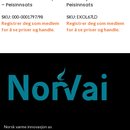
– Peisinnsats
Peisinnsats
SKU:
000-0001797/98
SKU:
EKOL67LD
Registrer deg som medlem
Registrer deg som medlem
for å se priser og handle.
for å se priser og handle.
Norsk varme innovasjon as