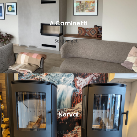
A.Caminetti
Se utvalget
Norvai
Se utvalget